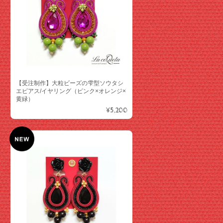
【受注制作】大粒ビーズの雫型ソウタシ
エピアス/イヤリング（ピンク×オレンジ×
黄緑）
¥5,200