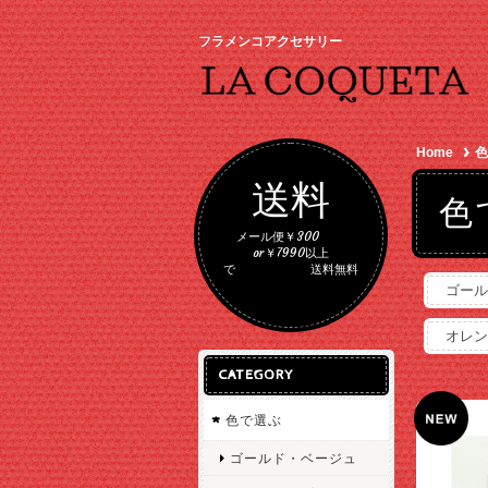
フラメンコアクセサリー
Home
色
送料
色
メール便￥300
or￥7990以上
で 送料無料
ゴール
オレン
CATEGORY
色で選ぶ
ゴールド・ベージュ