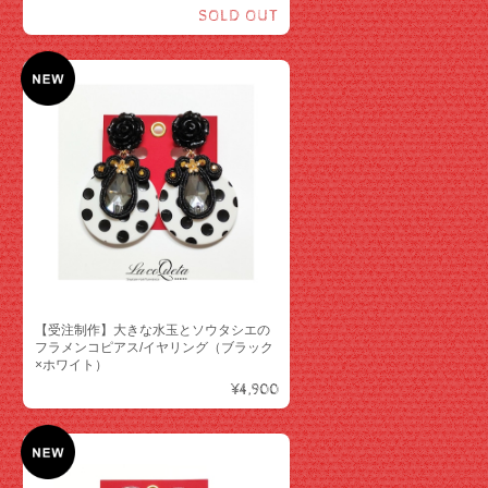
SOLD OUT
【受注制作】大きな水玉とソウタシエの
フラメンコピアス/イヤリング（ブラック
×ホワイト）
¥4,900