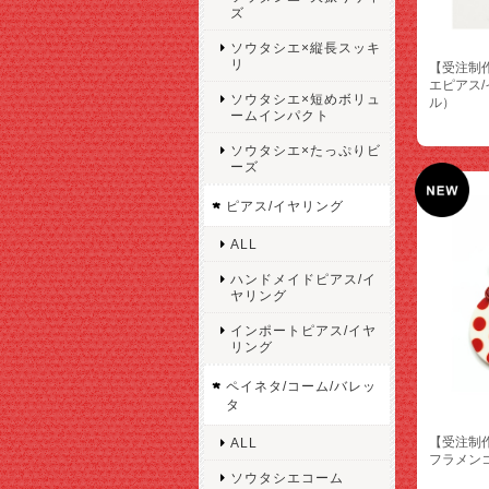
ズ
ソウタシエ×縦長スッキ
リ
【受注制
エピアス
ソウタシエ×短めボリュ
ル）
ームインパクト
ソウタシエ×たっぷりビ
ーズ
ピアス/イヤリング
ALL
ハンドメイドピアス/イ
ヤリング
インポートピアス/イヤ
リング
ペイネタ/コーム/バレッ
タ
【受注制
ALL
フラメン
ソウタシエコーム