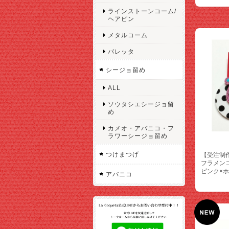
ラインストーンコーム/
ヘアピン
メタルコーム
バレッタ
シージョ留め
ALL
ソウタシエシージョ留
め
カメオ・アバニコ・フ
ラワーシージョ留め
つけまつげ
【受注制
フラメン
ピンク×
アバニコ