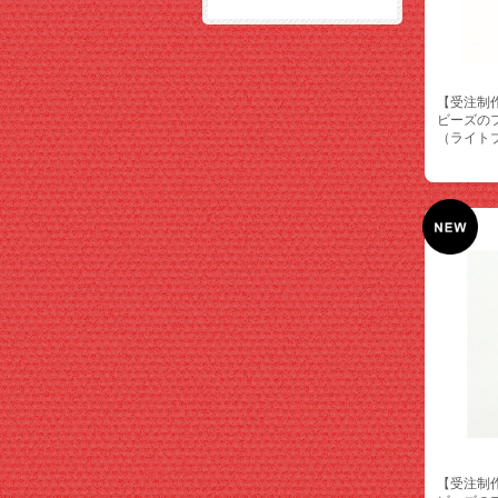
【受注制
ビーズの
（ライト
【受注制