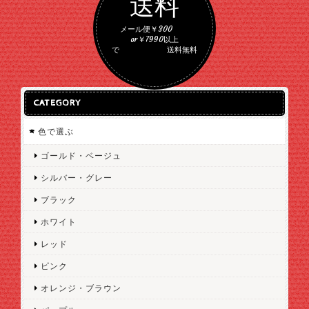
送料
メール便￥300
or￥7990以上
で 送料無料
CATEGORY
色で選ぶ
ゴールド・ベージュ
シルバー・グレー
ブラック
ホワイト
レッド
ピンク
オレンジ・ブラウン