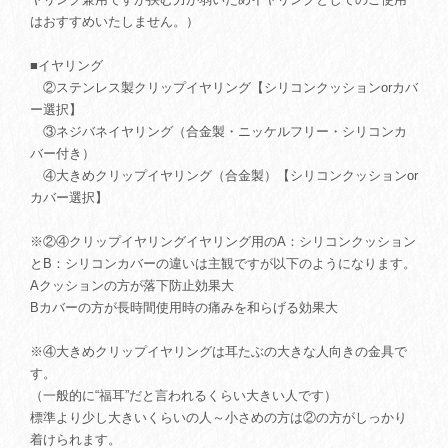
はおすすめいたしません。）
■イヤリング
②ステンレス製クリップイヤリング【シリコンクッションorカバ
ー選択】
③ネジバネイヤリング（合金製・ニッケルフリー・シリコンカ
バー付き）
④大きめクリップイヤリング（合金製）【シリコンクッションor
カバー選択】
※②④クリップイヤリングイヤリング用のA：シリコンクッション
とB：シリコンカバーの違いは主観ですが以下のようになります。
Aクッションの方が落下防止効果大
Bカバーの方が長時間使用時の痛みを和らげる効果大
※④大きめクリップイヤリングは耳たぶの大きな人向きの金具で
す。
（一般的に“福耳”だと言われるくらい大きい人です）
標準より少し大きいくらいの人～小さめの方は②の方がしっかり
着けられます。