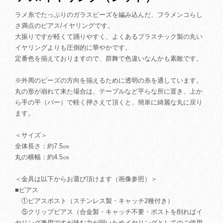
ラメ糸でたっぷりのガラスビーズを編み込んだ、フラメンコらし
さ満点のピアス/イヤリングです。
大振りですが軽くて踊りやすく、よくあるプラスチック製の丸い
イヤリングよりも圧倒的に華やかです。
定番色を揃えておりますので、群舞で色違いなんかも素敵です。
※外周のビーズの方向を揃えるために透明の糸を通しています。
丸の形が崩れて来た場合は、テーブルなど平らな所に置き、上か
ら手の平（パー）で軽く押さえて頂くと、簡単に綺麗な丸に戻り
ます。
＜サイズ＞
全体長さ：約7.5㎝
丸の横幅：約4.5㎝
＜金具は以下からお選び頂けます（画像参照）＞
■ピアス
①ピアスポスト（ステンレス製・キャッチ2種付き）
⑤クリップピアス（合金製・キャッチ不要・ポストを削ればイ
ヤリング兼用ですが挟む力が弱いためイヤリングとしてのご使用