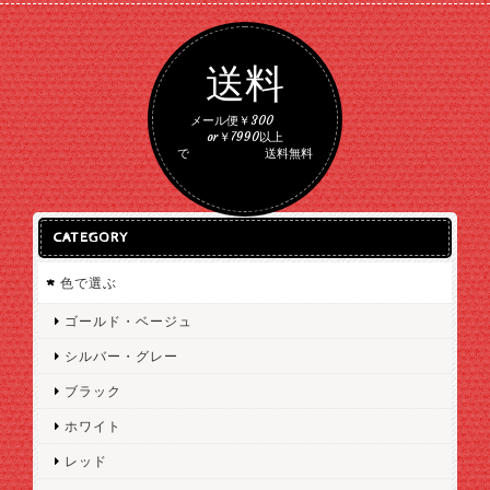
送料
メール便￥300
or￥7990以上
で 送料無料
CATEGORY
色で選ぶ
ゴールド・ベージュ
シルバー・グレー
ブラック
ホワイト
レッド