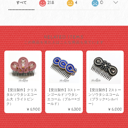
218
4
0
すべて
RELATED ITEMS
この商品を見た人はこんな商品も見ています
【受注製作】クリス
【受注製作】3ストー
【受注製作】2ストー
タルソウタシエコー
ンゴールドソウタシ
ンソウタシエコーム
ム大（ライトピン
エコーム（ブルー×ゴ
（ブラック×シルバ
ク）
ールド）
ー）
¥6,900
¥6,300
¥6,000