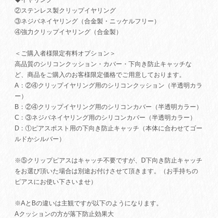
②ステンレス製クリップイヤリング
③ネジバネイヤリング（合金製・ニッケルフリー）
④強力クリップイヤリング（合金製）
＜ご購入者様限定有料オプション＞
高品質のシリコンクッション・カバー・下向き防止キャッチな
ど、商品をご購入のお客様限定価格でご用意しております。
A：②④クリップイヤリング用のシリコンクッション（半透明カラ
ー）
B：②④クリップイヤリング用のシリコンカバー（半透明カラー）
C：③ネジバネイヤリング用のシリコンカバー（半透明カラー）
D：①ピアスポスト用の下向き防止キャッチ（本体に合わせてゴー
ルドかシルバー）
※⑤クリップピアスはキャッチ不要ですが、D下向き防止キャッチ
をお選び頂いた場合は別途お付けさせて頂きます。（お手持ちの
ピアスにお使い下さいませ）
※AとBの違いは主観ですが以下のようになります。
Aクッションの方が落下防止効果大