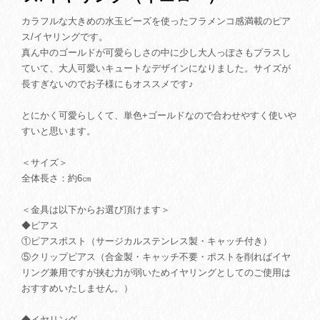
カラフルな大きめの水玉ビーズを使ったフラメンコ感満載のピア
ス/イヤリングです。
真ん中のゴールドが可愛らしさの中に少し大人っぽさもプラスし
ていて、大人可愛いキュートなデザインになりました。サイズが
長すぎないのでお子様にもオススメです♪
とにかく可愛らしくて、単色+ゴールドなので合わせやすく使いや
すいと思います。
＜サイズ＞
全体長さ：約6㎝
＜金具は以下からお選び頂けます＞
◆ピアス
①ピアスポスト（サージカルステンレス製・キャッチ付き）
⑤クリップピアス（合金製・キャッチ不要・ポストを削ればイヤ
リング兼用ですが挟む力が弱いためイヤリングとしてのご使用は
おすすめいたしません。）
◆イヤリング