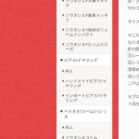
ソウタシエ×大振りサイ
赤・
ズ
やか
ソウタシエ×縦長スッキ
リ
サイ
ソウタシエ×短めボリュ
ームインパクト
※こ
なり
ソウタシエ×たっぷりビ
針の
ーズ
①シ
ピアス/イヤリング
②シ
③留
ALL
④シ
ハンドメイドピアス/イ
この
ヤリング
インポートピアス/イヤ
※ブ
リング
ト品
ペイネタ/コーム/バレッ
タ
ALL
ソウタシエコーム