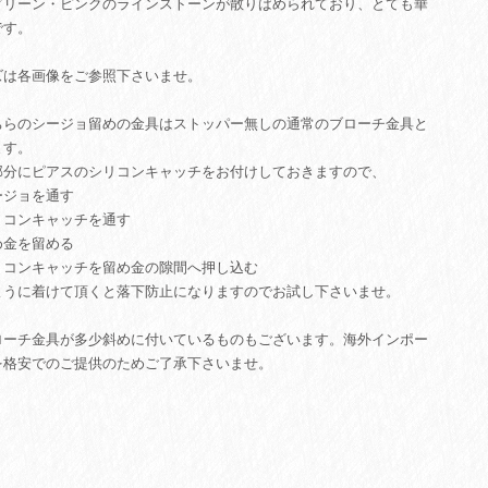
グリーン・ピンクのラインストーンが散りばめられており、とても華
です。
ズは各画像をご参照下さいませ。
ちらのシージョ留めの金具はストッパー無しの通常のブローチ金具と
ます。
部分にピアスのシリコンキャッチをお付けしておきますので、
ージョを通す
リコンキャッチを通す
め金を留める
リコンキャッチを留め金の隙間へ押し込む
ように着けて頂くと落下防止になりますのでお試し下さいませ。
ローチ金具が多少斜めに付いているものもございます。海外インポー
を格安でのご提供のためご了承下さいませ。