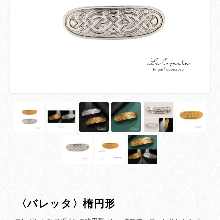
〈バレッタ〉楕円形