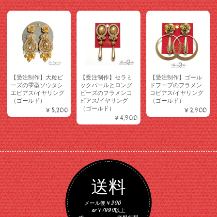
【受注制作】大粒ビ
【受注制作】セラミ
【受注制作】ゴール
ーズの雫型ソウタシ
ックパールとロング
ドフープのフラメン
エピアス/イヤリング
ビーズのフラメンコ
コピアス/イヤリング
（ゴールド）
ピアス/イヤリング
（ゴールド）
（ゴールド）
¥5,200
¥2,900
¥4,900
送料
メール便￥300
or￥7990以上