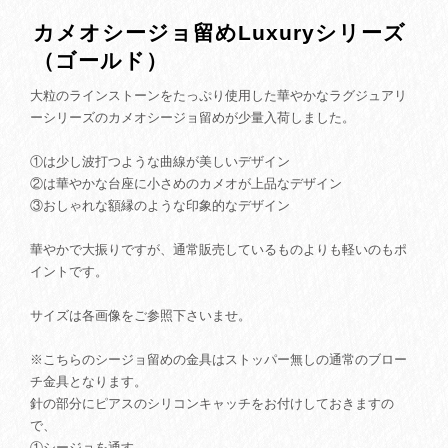
カメオシージョ留めLuxuryシリーズ
（ゴールド）
大粒のラインストーンをたっぷり使用した華やかなラグジュアリ
ーシリーズのカメオシージョ留めが少量入荷しました。
①は少し波打つような曲線が美しいデザイン
②は華やかな台座に小さめのカメオが上品なデザイン
③おしゃれな額縁のような印象的なデザイン
華やかで大振りですが、通常販売しているものよりも軽いのもポ
イントです。
サイズは各画像をご参照下さいませ。
※こちらのシージョ留めの金具はストッパー無しの通常のブロー
チ金具となります。
針の部分にピアスのシリコンキャッチをお付けしておきますの
で、
①シージョを通す