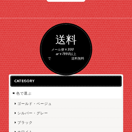
送料
メール便￥300
or￥7990以上
で 送料無料
CATEGORY
色で選ぶ
ゴールド・ベージュ
シルバー・グレー
ブラック
ホワイト