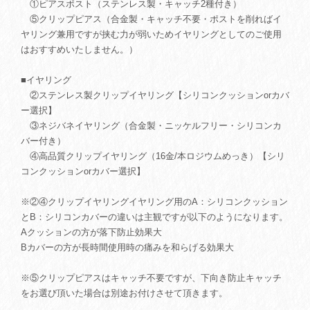
①ピアスポスト（ステンレス製・キャッチ2種付き）
⑤クリップピアス（合金製・キャッチ不要・ポストを削ればイ
ヤリング兼用ですが挟む力が弱いためイヤリングとしてのご使用
はおすすめいたしません。）
■イヤリング
②ステンレス製クリップイヤリング【シリコンクッションorカバ
ー選択】
③ネジバネイヤリング（合金製・ニッケルフリー・シリコンカ
バー付き）
④高品質クリップイヤリング（16金/本ロジウムめっき）【シリ
コンクッションorカバー選択】
※②④クリップイヤリングイヤリング用のA：シリコンクッション
とB：シリコンカバーの違いは主観ですが以下のようになります。
Aクッションの方が落下防止効果大
Bカバーの方が長時間使用時の痛みを和らげる効果大
※⑤クリップピアスはキャッチ不要ですが、下向き防止キャッチ
をお選び頂いた場合は別途お付けさせて頂きます。