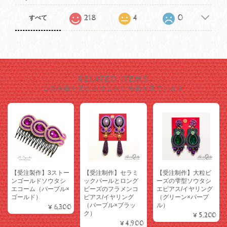
218
4
0
すべて
RELATED ITEMS
この商品を見た人はこんな商品も見ています
【受注製作】3ストー
【受注制作】セラミ
【受注制作】大粒ビ
ンゴールドソウタシ
ックパールとロング
ーズの雫型ソウタシ
エコーム（パープル×
ビーズのフラメンコ
エピアス/イヤリング
ゴールド）
ピアス/イヤリング
（グリーン×パープ
（パープル×ブラッ
ル）
¥6,300
ク）
¥5,200
¥4,900