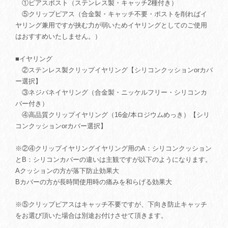
①ピアスポスト（ステンレス製・キャッチ2種付き）
⑤クリップピアス（合金製・キャッチ不要・ポストを削ればイ
ヤリング兼用ですが挟む力が弱いためイヤリングとしてのご使用
はおすすめいたしません。）
■イヤリング
②ステンレス製クリップイヤリング【シリコンクッションorカバ
ー選択】
③ネジバネイヤリング（合金製・ニッケルフリー・シリコンカ
バー付き）
④高品質クリップイヤリング（16金/本ロジウムめっき）【シリ
コンクッションorカバー選択】
※②④クリップイヤリングイヤリング用のA：シリコンクッション
とB：シリコンカバーの違いは主観ですが以下のようになります。
Aクッションの方が落下防止効果大
Bカバーの方が長時間使用時の痛みを和らげる効果大
※⑤クリップピアスはキャッチ不要ですが、下向き防止キャッチ
をお選び頂いた場合は別途お付けさせて頂きます。