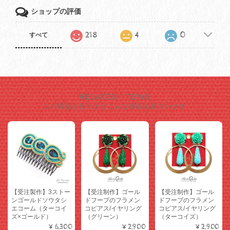
ショップの評価
218
4
0
すべて
RELATED ITEMS
この商品を見た人はこんな商品も見ています
【受注製作】3ストー
【受注制作】ゴール
【受注制作】ゴール
ンゴールドソウタシ
ドフープのフラメン
ドフープのフラメン
エコーム（ターコイ
コピアス/イヤリング
コピアス/イヤリング
ズ×ゴールド）
（グリーン）
（ターコイズ）
¥6,300
¥2,900
¥2,900