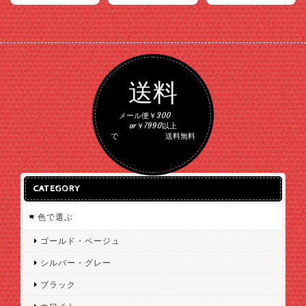
送料
メール便￥300
or￥7990以上
で 送料無料
CATEGORY
色で選ぶ
ゴールド・ベージュ
シルバー・グレー
ブラック