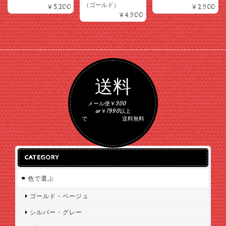
（ゴールド）
¥5,200
¥2,900
¥4,900
送料
メール便￥300
or￥7990以上
で 送料無料
CATEGORY
色で選ぶ
ゴールド・ベージュ
シルバー・グレー