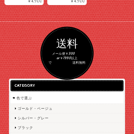
¥4,900
¥4,900
送料
メール便￥300
or￥7990以上
で 送料無料
CATEGORY
色で選ぶ
ゴールド・ベージュ
シルバー・グレー
ブラック