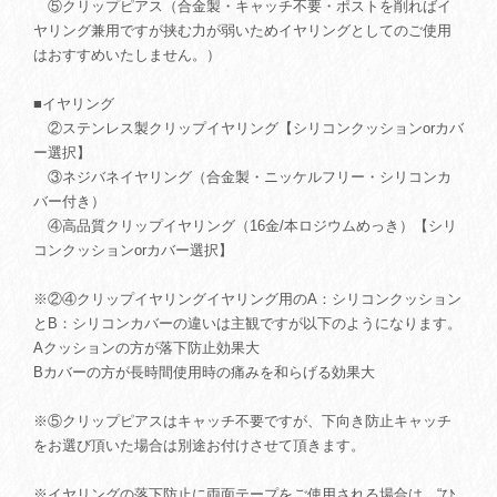
⑤クリップピアス（合金製・キャッチ不要・ポストを削ればイ
ヤリング兼用ですが挟む力が弱いためイヤリングとしてのご使用
はおすすめいたしません。）
■イヤリング
②ステンレス製クリップイヤリング【シリコンクッションorカバ
ー選択】
③ネジバネイヤリング（合金製・ニッケルフリー・シリコンカ
バー付き）
④高品質クリップイヤリング（16金/本ロジウムめっき）【シリ
コンクッションorカバー選択】
※②④クリップイヤリングイヤリング用のA：シリコンクッション
とB：シリコンカバーの違いは主観ですが以下のようになります。
Aクッションの方が落下防止効果大
Bカバーの方が長時間使用時の痛みを和らげる効果大
※⑤クリップピアスはキャッチ不要ですが、下向き防止キャッチ
をお選び頂いた場合は別途お付けさせて頂きます。
※イヤリングの落下防止に両面テープをご使用される場合は、“ひ