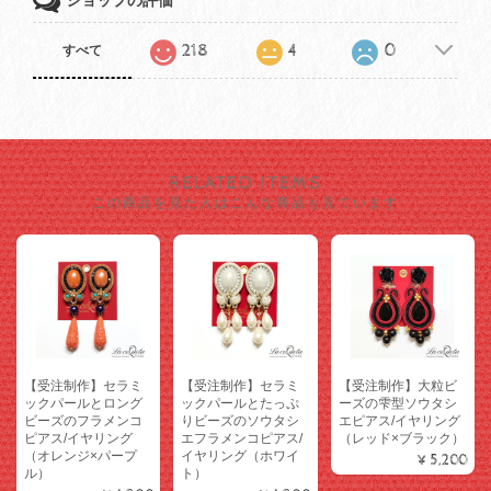
ショップの評価
218
4
0
すべて
RELATED ITEMS
この商品を見た人はこんな商品も見ています
【受注制作】セラミ
【受注制作】セラミ
【受注制作】大粒ビ
ックパールとロング
ックパールとたっぷ
ーズの雫型ソウタシ
ビーズのフラメンコ
りビーズのソウタシ
エピアス/イヤリング
ピアス/イヤリング
エフラメンコピアス/
（レッド×ブラック）
（オレンジ×パープ
イヤリング（ホワイ
¥5,200
ル）
ト）