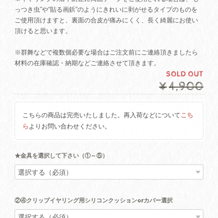
っつき虫”や“貼る画鋲”のようにきれいに剥がせるタイプのものを
ご使用頂けますと、裏面の合皮が痛みにくく、長く綺麗にお使い
頂けると思います。
※群舞などで複数個必要な場合はご注文前にご連絡頂きましたら
材料の在庫確認・納期などご連絡させて頂きます。
SOLD OUT
¥4,900
こちらの商品は完売いたしました。再入荷などについて
こち
ら
よりお問い合わせください。
★金具を選択して下さい（①～⑤）
②④クリップイヤリング用シリコンクッションorカバー選択