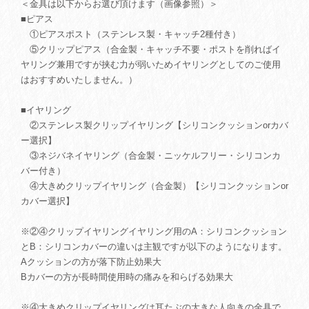
＜金具は以下からお選び頂けます（画像参照）＞
■ピアス
①ピアスポスト（ステンレス製・キャッチ2種付き）
⑤クリップピアス（合金製・キャッチ不要・ポストを削ればイ
ヤリング兼用ですが挟む力が弱いためイヤリングとしてのご使用
はおすすめいたしません。）
■イヤリング
②ステンレス製クリップイヤリング【シリコンクッションorカバ
ー選択】
③ネジバネイヤリング（合金製・ニッケルフリー・シリコンカ
バー付き）
④大きめクリップイヤリング（合金製）【シリコンクッションor
カバー選択】
※②④クリップイヤリングイヤリング用のA：シリコンクッション
とB：シリコンカバーの違いは主観ですが以下のようになります。
Aクッションの方が落下防止効果大
Bカバーの方が長時間使用時の痛みを和らげる効果大
※④大きめクリップイヤリングは耳たぶの大きな人向きの金具で