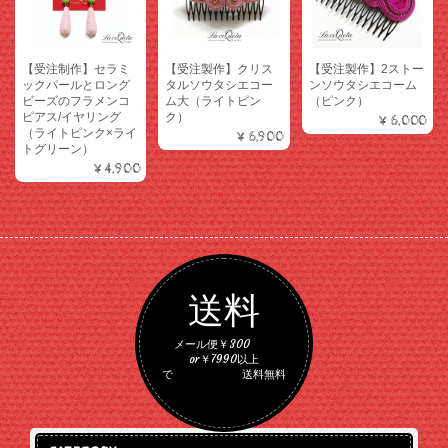
【受注制作】セラミ
【受注製作】クリス
【受注製作】2ストー
ックパールとロング
タルソウタシエコー
ンソウタシエコーム
ビーズのフラメンコ
ム大（ライトピン
（ピンク）
ピアス/イヤリング
ク）
¥6,000
（ライトピンク×ライ
¥6,900
トグリーン）
¥4,900
送料
メール便￥300
or￥7990以上
で 送料無料