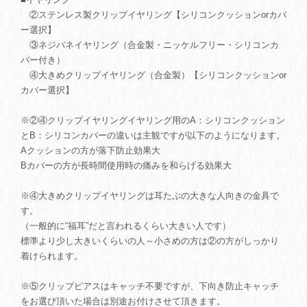
②ステンレス製クリップイヤリング【シリコンクッションorカバ
ー選択】
③ネジバネイヤリング（合金製・ニッケルフリー・シリコンカ
バー付き）
④大きめクリップイヤリング（合金製）【シリコンクッションor
カバー選択】
※②④クリップイヤリングイヤリング用のA：シリコンクッション
とB：シリコンカバーの違いは主観ですが以下のようになります。
Aクッションの方が落下防止効果大
Bカバーの方が長時間使用時の痛みを和らげる効果大
※④大きめクリップイヤリングは耳たぶの大きな人向きの金具で
す。
（一般的に“福耳”だと言われるくらい大きい人です）
標準より少し大きいくらいの人～小さめの方は②の方がしっかり
着けられます。
※⑤クリップピアスはキャッチ不要ですが、下向き防止キャッチ
をお選び頂いた場合は別途お付けさせて頂きます。