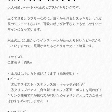
大人可愛いハート×水玉のピアス/イヤリングです。
近くで見るとラブリーなのに、遠くから見るとスッキリとした縦
長のシルエットなので、可愛い感じが苦手な方でも使いやすいデ
ザインになっています。
水玉の上には細かいラインストーンがたっぷり付いたビーズが付
いていますので、照明が当たるとキラキラ光って綺麗です。
＜サイズ＞
全体長さ：約8㎝
＜金具は以下からお選び頂けます（画像参照）＞
■ピアス
①ピアスポスト（ステンレス製・キャッチ2種付き）
⑤クリップピアス（合金製・キャッチ不要・ポストを削ればイ
ヤリング兼用ですが挟む力が弱いためイヤリングとしてのご使用
はおすすめいたしません。）
■イヤリング