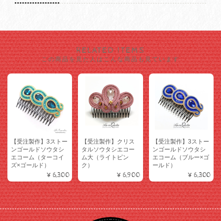
RELATED ITEMS
この商品を見た人はこんな商品も見ています
【受注製作】3ストー
【受注製作】クリス
【受注製作】3ストー
ンゴールドソウタシ
タルソウタシエコー
ンゴールドソウタシ
エコーム（ターコイ
ム大（ライトピン
エコーム（ブルー×ゴ
ズ×ゴールド）
ク）
ールド）
¥6,300
¥6,900
¥6,300