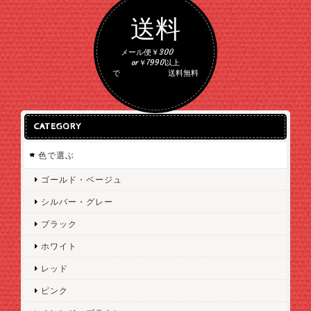
送料
メール便￥300
or￥7990以上
で 送料無料
CATEGORY
色で選ぶ
ゴールド・ベージュ
シルバー・グレー
ブラック
ホワイト
レッド
ピンク