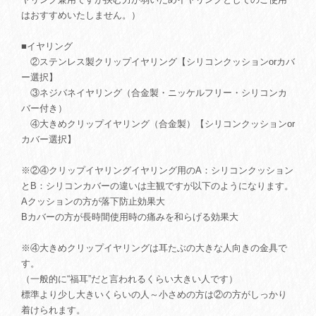
はおすすめいたしません。）
■イヤリング
②ステンレス製クリップイヤリング【シリコンクッションorカバ
ー選択】
③ネジバネイヤリング（合金製・ニッケルフリー・シリコンカ
バー付き）
④大きめクリップイヤリング（合金製）【シリコンクッションor
カバー選択】
※②④クリップイヤリングイヤリング用のA：シリコンクッション
とB：シリコンカバーの違いは主観ですが以下のようになります。
Aクッションの方が落下防止効果大
Bカバーの方が長時間使用時の痛みを和らげる効果大
※④大きめクリップイヤリングは耳たぶの大きな人向きの金具で
す。
（一般的に“福耳”だと言われるくらい大きい人です）
標準より少し大きいくらいの人～小さめの方は②の方がしっかり
着けられます。