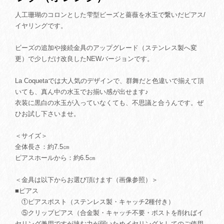
人工珊瑚のコロンとした雫型ビーズと薔薇を水玉で繋いだピアス/
イヤリングです。
ビーズの追加や接続金具のアップグレード（ステンレス製へ変
更）で少しだけ改良したNEWバージョンです。
La Coquetaでは大人気のデザインで、群舞だと色違いで揃えて頂
いても、真ん中の水玉でお揃い感が出せます♪
衣装に黒白の水玉が入っていなくても、不思議と合うんです。ぜ
ひお試し下さいませ。
＜サイズ＞
全体長さ：約7.5㎝
ピアスホールから：約6.5㎝
＜金具は以下からお選び頂けます（画像参照）＞
■ピアス
①ピアスポスト（ステンレス製・キャッチ2種付き）
⑤クリップピアス（合金製・キャッチ不要・ポストを削ればイ
ヤリング兼用ですが挟む力が弱いためイヤリングとしてのご使用