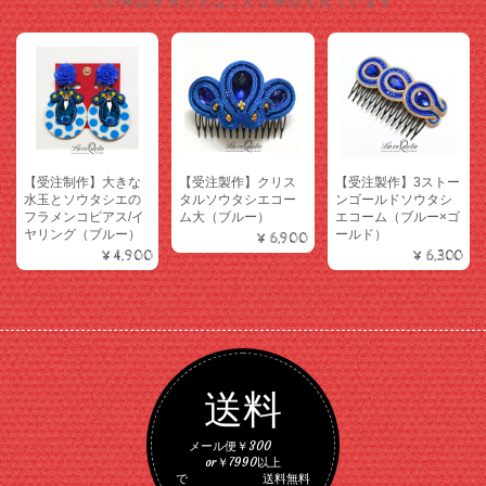
この商品を見た人はこんな商品も見ています
【受注制作】大きな
【受注製作】クリス
【受注製作】3ストー
水玉とソウタシエの
タルソウタシエコー
ンゴールドソウタシ
フラメンコピアス/イ
ム大（ブルー）
エコーム（ブルー×ゴ
ヤリング（ブルー）
ールド）
¥6,900
¥4,900
¥6,300
送料
メール便￥300
or￥7990以上
で 送料無料