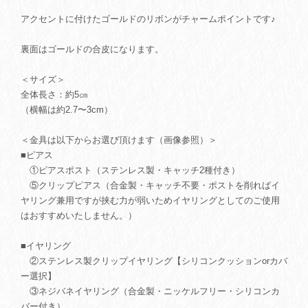
アクセントに付けたゴールドのリボンがチャームポイントです♪
裏面はゴールドの合皮になります。
＜サイズ＞
全体長さ：約5㎝
（横幅は約2.7〜3cm）
＜金具は以下からお選び頂けます（画像参照）＞
■ピアス
①ピアスポスト（ステンレス製・キャッチ2種付き）
⑤クリップピアス（合金製・キャッチ不要・ポストを削ればイ
ヤリング兼用ですが挟む力が弱いためイヤリングとしてのご使用
はおすすめいたしません。）
■イヤリング
②ステンレス製クリップイヤリング【シリコンクッションorカバ
ー選択】
③ネジバネイヤリング（合金製・ニッケルフリー・シリコンカ
バー付き）