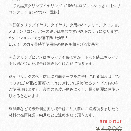
④高品質クリップイヤリング（16金/本ロジウムめっき）【シリ
コンクッションorカバー選択】
※②④クリップイヤリングイヤリング用のA：シリコンクッション
とB：シリコンカバーの違いは主観ですが以下のようになります。
Aクッションの方が落下防止効果大
Bカバーの方が長時間使用時の痛みを和らげる効果大
※⑤クリップピアスはキャッチ不要ですが、下向き防止キャッチ
をお選び頂いた場合は別途お付けさせて頂きます。
※イヤリングの落下防止に両面テープをご使用される場合は、“ひ
っつき虫”や“貼る画鋲”のようにきれいに剥がせるタイプのものを
ご使用頂けますと、裏面の合皮が痛みにくく、長く綺麗にお使い
頂けると思います。
※群舞などで複数個必要な場合はご注文前にご連絡頂きましたら
材料の在庫確認・納期などご連絡させて頂きます。
SOLD OUT
¥4,900