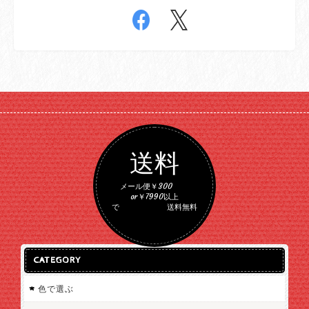
送料
メール便￥300
or￥7990以上
で 送料無料
CATEGORY
色で選ぶ