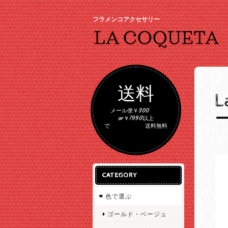
フラメンコアクセサリー
送料
メール便￥300
or￥7990以上
で 送料無料
CATEGORY
色で選ぶ
ゴールド・ベージュ