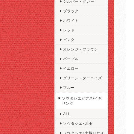
シルバー・グレー
ブラック
ホワイト
レッド
ピンク
オレンジ・ブラウン
パープル
イエロー
グリーン・ターコイズ
ブルー
ソウタシエピアス/イヤ
リング
ALL
ソウタシエ×水玉
ソウタシエ×大振りサイ